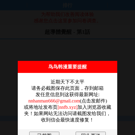
排行
为帮助我们改善阅读体验
感谢您点击这里参加问卷调查。
超導體覺醒 - 第1話
鸟鸟韩漫重要提醒
近期天下不太平
请务必截图保存此页面，存到邮箱
发任意信息到这获得最新网址:
nnhanman666@gmail.com
(点击发邮件)
或将地址发布页
[nnfb.xyz]
加入浏览器收藏
夹！如果网站无法访问请截图发给我们，
收到信会最快速度修复！
图片加载失败