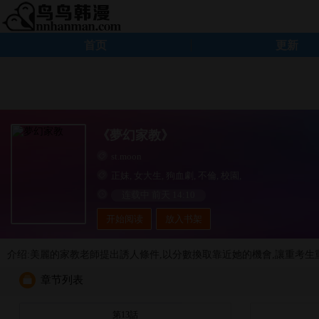
首页
更新
《夢幻家教》
st.moon
正妹
,
女大生
,
狗血劇
,
不倫
,
校園
,
连载中 前天 14:10
开始阅读
放入书架
介绍:美麗的家教老師提出誘人條件,以分數換取靠近她的機會,讓重考
章节列表
第13話