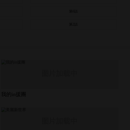
第6話
第2話
我的in援團