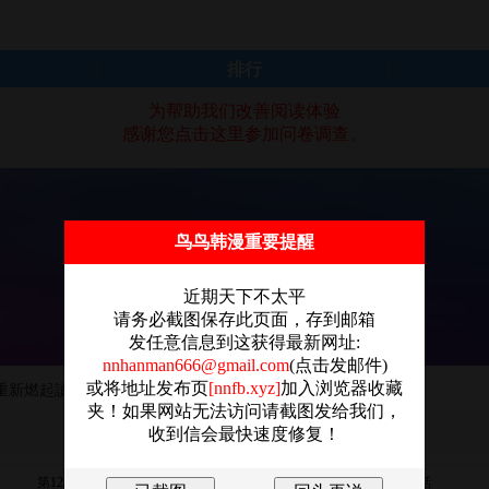
排行
为帮助我们改善阅读体验
感谢您点击这里参加问卷调查。
鸟鸟韩漫重要提醒
近期天下不太平
请务必截图保存此页面，存到邮箱
发任意信息到这获得最新网址:
nnhanman666@gmail.com
(点击发邮件)
或将地址发布页
[nnfb.xyz]
加入浏览器收藏
生重新燃起讀書的鬥誌
夹！如果网站无法访问请截图发给我们，
收到信会最快速度修复！
第12話
第11話