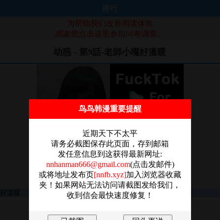
排行
为帮助我们改善阅读体验
感谢您点击这里参加问卷调查。
幼惑 - 第9話-老師小嘴好溫暖
鸟鸟韩漫重要提醒
近期天下不太平
请务必截图保存此页面，存到邮箱
发任意信息到这获得最新网址:
nnhanman666@gmail.com
(点击发邮件)
或将地址发布页
[nnfb.xyz]
加入浏览器收藏
夹！如果网站无法访问请截图发给我们，
收到信会最快速度修复！
图片加载失败